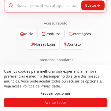
Buscar
Acesso rápido
Início
Produtos
Promoções
Nossas Lojas
Contato
Categorias populares
Pisos
Portas
Esquadrias
Ferragens
Usamos cookies para melhorar sua experiência, lembrar
preferências e medir o desempenho do site e dos nossos
Painéis e Revestimentos
anúncios. Você pode aceitar todos ou recusar os opcionais.
Veja nossa
Política de Privacidade
.
Recusar opcionais
Gostaria de receber o contato de um
Aceitar todos
de nossos especialistas?