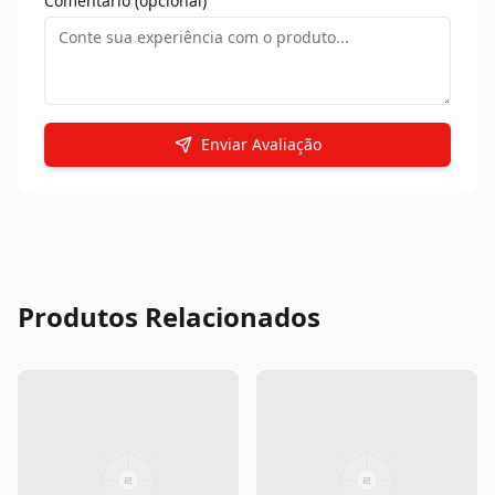
Assoalho Carvalho Branco
Assoalho Carvalho Branco
Bianco Majestic Wirebrush
Bianco Reale
Multiestruturado
Multiestruturado
Assoalho Carvalho Branco
Assoalho Carvalho Branco
Elegance Multiestruturado
Fashion Assoalho