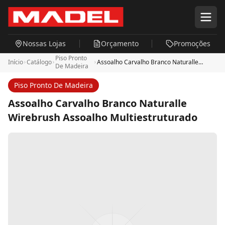
Pular para o conteúdo principal
Nossas Lojas
Orçamento
Promoções
Piso Pronto
Início
Catálogo
Assoalho Carvalho Branco Naturalle
De Madeira
Wirebrush Assoalho Multiestruturado
Piso Pronto De Madeira
Assoalho Carvalho Branco Naturalle
Wirebrush Assoalho Multiestruturado
Descrição
Para quem quer o charme da madeira natural com