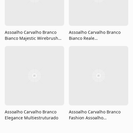
Multilaminado
Referência nacional em pisos, portas e esquadrias. Há
39 anos transformando ambientes com qualidade e
excelência.
Produtos
Pisos