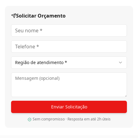
19mm x 148 x 305mm - 2134mm - 2657
Avaliações
Ainda não há avaliações para este produto. Seja o
primeiro!
Deixe sua avaliação
Sua nota *
Nome *