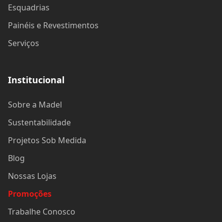
Trabalhe Conosco
Contato
(11) 2888-4444
(11) 2888-4444
São Paulo, Grande São Paulo, Campinas e Sorocaba
© 2024 Madel Madeiras. CNPJ: 57.314.288/0001-96 - Todos os
direitos reservados.
Desenvolvido com ♥ por
bounceagency