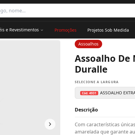
e categorias
éis e Revestimentos
Promoções
Projetos Sob Medida
Assoalhos
Assoalho De 
Duralle
SELECIONE A LARGURA
ASSOALHO EXTRA
Cód.
4931
Descrição
Com características únicas
amarelada que garante au