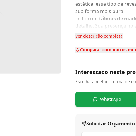
estética, esse tipo de r
sua forma mais pura.
Feito com
tábuas de mad
detalhe. Sua presença no 
combinar perfeitamente c
Ver descrição completa
criando uma harmonia visu
Características da madei
Comparar com outros mod
Tons que variam do amare
mel ou âmbar com o tem
Réguas longas criam efeit
Interessado neste pr
Alta densidade e resistên
Escolha a melhor forma de en
relação a espécies como 
Instalação
Após a fixação, é feito lix
WhatsApp
Frestas são calafetadas,
Acabamento final com resi
desejado
Solicitar Orçamento
Vantagens
Pode ser lixado e restaur