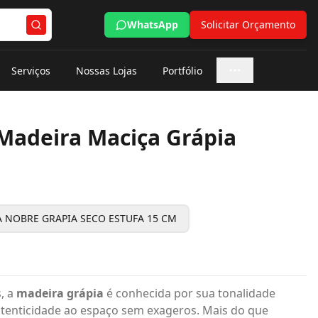
WhatsApp
Solicitar Orçamento
Serviços
Nossas Lojas
Portfólio
Mais opções
Madeira Maciça Grápia
 NOBRE GRAPIA SECO ESTUFA 15 CM
, a
madeira grápia
é conhecida por sua tonalidade
tenticidade ao espaço sem exageros. Mais do que