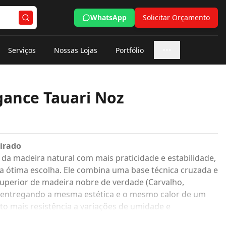
WhatsApp
Solicitar Orçamento
Serviços
Nossas Lojas
Portfólio
Mais opções
gance Tauari Noz
irado
a madeira natural com mais praticidade e estabilidade,
 ótima escolha. Ele combina uma base técnica cruzada e
perior de madeira nobre de verdade (Carvalho,
, entregando a mesma estética e o mesmo calor de um
o mais resistência a variações de umidade e