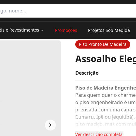
e categorias
éis e Revestimentos
Promoções
Projetos Sob Medida
Piso Pronto De Madeira
Assoalho Ele
Descrição
Piso de Madeira Engenhe
Para quem quer o charme d
o piso engenheirado é uma
prensada com uma capa su
Cumaru, Ipê ou Jequitibá)
piso maciço, mas com muit
temperatura.
Ver descrição completa