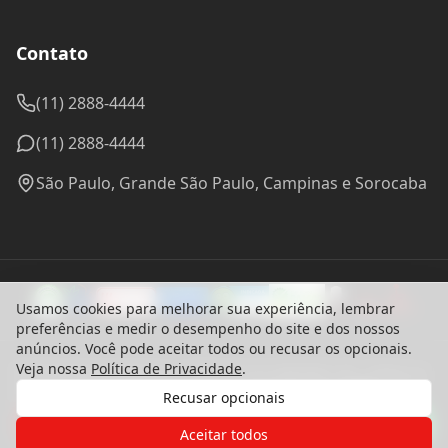
Contato
(11) 2888-4444
(11) 2888-4444
São Paulo, Grande São Paulo, Campinas e Sorocaba
Usamos cookies para melhorar sua experiência, lembrar
preferências e medir o desempenho do site e dos nossos
anúncios. Você pode aceitar todos ou recusar os opcionais.
Veja nossa
Política de Privacidade
.
© 2024 Madel Madeiras. CNPJ: 57.314.288/0001-96 - Todos os
direitos reservados.
Recusar opcionais
Desenvolvido com ♥ por
bounceagency
Gostaria de receber o contato de um
Política de Privacidade
de nossos especialistas?
Aceitar todos
Termos de Uso