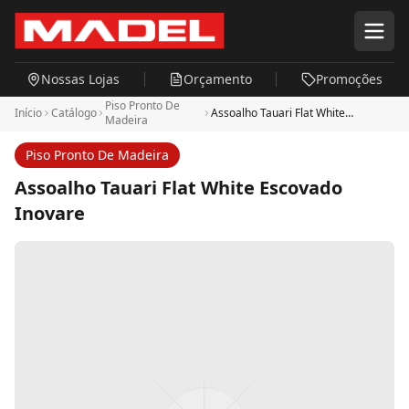
Pular para o conteúdo principal
Nossas Lojas
Orçamento
Promoções
Piso Pronto De
Início
Catálogo
Assoalho Tauari Flat White
Madeira
Escovado Inovare
Piso Pronto De Madeira
Assoalho Tauari Flat White Escovado
Inovare