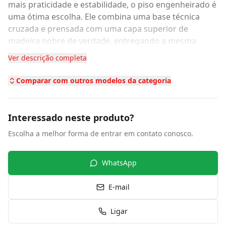
mais praticidade e estabilidade, o piso engenheirado é
uma ótima escolha. Ele combina uma base técnica
cruzada e prensada com uma capa superior de
madeira nobre de verdade, entregando a mesma
estética e o mesmo calor de um piso maciço, mas com
Ver descrição completa
muito mais resistência a variações de umidade e
temperatura.
Comparar com outros modelos da categoria
Vantagens
Alta estabilidade dimensional, com menos risco de
frestas, empenamento ou estufamento
Interessado neste produto?
Cada régua é única, com os veios e nuances naturais
Escolha a melhor forma de entrar em contato conosco.
da madeira
Bom isolamento térmico e acústico, deixando o
ambiente aconchegante
WhatsApp
Instalação mais rápida e limpa, com sistemas de
encaixe (click) ou colado
E-mail
Usa menos madeira maciça na estrutura, sendo uma
opção mais sustentável
Ligar
Indicado para:
salas, quartos, closets e escritórios.