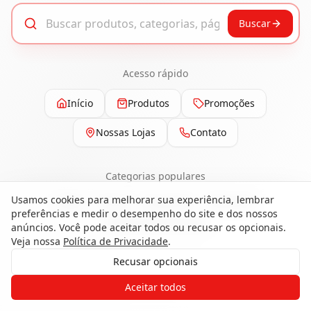
Buscar
Acesso rápido
Início
Produtos
Promoções
Nossas Lojas
Contato
Categorias populares
Usamos cookies para melhorar sua experiência, lembrar
Pisos
Portas
Esquadrias
Ferragens
preferências e medir o desempenho do site e dos nossos
Painéis e Revestimentos
anúncios. Você pode aceitar todos ou recusar os opcionais.
Veja nossa
Política de Privacidade
.
Recusar opcionais
Gostaria de receber o contato de um
Aceitar todos
de nossos especialistas?