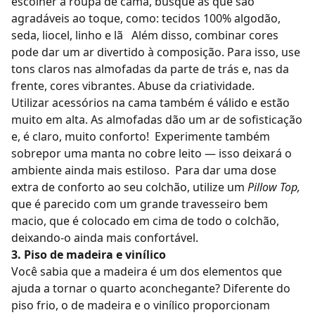
escolher a roupa de cama, busque as que são
agradáveis ao toque, como: tecidos 100% algodão,
seda, liocel, linho e lã
Além disso, combinar cores
pode dar um ar divertido à composição. Para isso, use
tons claros nas almofadas da parte de trás e, nas da
frente, cores vibrantes. Abuse da criatividade.
Utilizar acessórios na cama também é válido e estão
muito em alta. As almofadas dão um ar de sofisticação
e, é claro, muito conforto!
Experimente também
sobrepor uma manta no cobre leito — isso deixará o
ambiente ainda mais estiloso.
Para dar uma dose
extra de conforto ao seu colchão, utilize um
Pillow Top,
que é parecido com um grande travesseiro bem
macio, que é colocado em cima de todo o colchão,
deixando-o ainda mais confortável.
3. Piso de madeira e vinílico
Você sabia que a madeira é um dos elementos que
ajuda a tornar o quarto aconchegante?
Diferente do
piso frio, o de madeira e o vinílico proporcionam