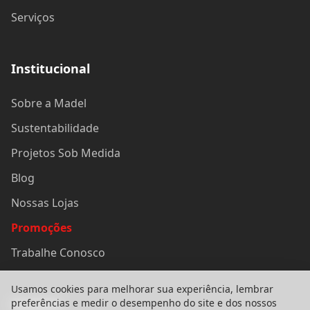
Serviços
Institucional
Sobre a Madel
Sustentabilidade
Projetos Sob Medida
Blog
Nossas Lojas
Promoções
Trabalhe Conosco
Usamos cookies para melhorar sua experiência, lembrar
Contato
preferências e medir o desempenho do site e dos nossos