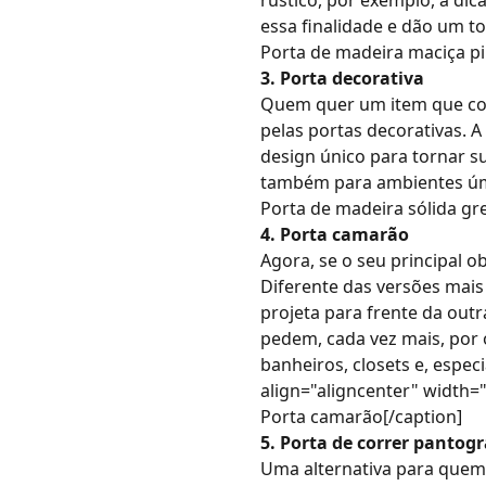
rústico, por exemplo, a di
essa finalidade e dão um t
Porta de madeira
maciça pi
3. Porta decorativa
Quem quer um item que con
pelas portas decorativas. A
design único para tornar su
também para ambientes úmi
Porta de madeira sólida gr
4. Porta camarão
Agora, se o seu principal 
Diferente das versões mais
projeta para frente da outr
pedem, cada vez mais, por 
banheiros, closets e, espec
align="aligncenter" width=
Porta camarão[/caption]
5. Porta de correr pantogr
Uma alternativa para quem 