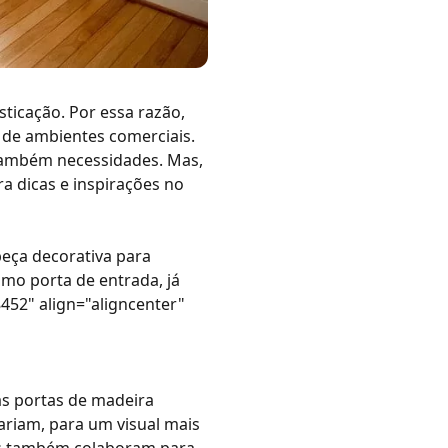
ticação. Por essa razão,
de ambientes comerciais.
 também necessidades. Mas,
ra dicas e inspirações no
eça decorativa para
como
porta de entrada
, já
452" align="aligncenter"
as
portas de madeira
variam, para um visual mais