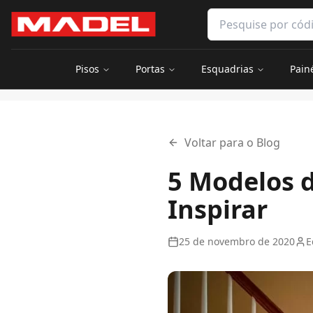
Pular para o conteúdo principal
Pesquisar produtos 
Pisos
Portas
Esquadrias
Pain
Início
Blog
5 Modelos de Portas de Madeira para Você se Ins
Voltar para o Blog
5 Modelos d
Inspirar
25 de novembro de 2020
E