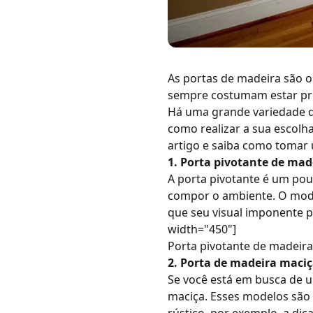
As
portas de madeira
são o
sempre costumam estar pre
Há uma grande variedade d
como realizar a sua escolh
artigo e saiba como tomar 
1. Porta pivotante de mad
A
porta pivotante
é um pouc
compor o ambiente. O mode
que seu visual imponente p
width="450"]
Porta pivotante de madeira
2. Porta de madeira maciç
Se você está em busca de u
maciça
. Esses modelos são 