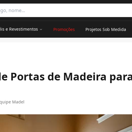
e categorias
éis e Revestimentos
Promoções
Projetos Sob Medida
pirar
e Portas de Madeira para
quipe Madel