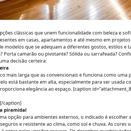
pções clássicas que unem funcionalidade com beleza e sofis
sentes em casas, apartamentos e até mesmo em projetos 
e modelos que se adequam a diferentes gostos, estilos e
a?
Porta camarão
ou
pivotante
?
Sólida
ou
sarrafeada
? Confi
uma decisão certeira:
eira
o mais larga que as convencionais e funciona como uma p
lo está bastante em alta, especialmente para ser usada 
roporciona elegância ao espaço. [caption id="attachment_8
[/caption]
a piramidal
ma opção para ambientes externos, o indicado é escolher 
seguros e resistente ao clima, como sol e chuva. As cores 