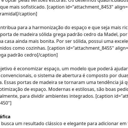
ca é optar pelas versões escuras. Os desenhos quadricula
oque mais sofisticado. [caption id="attachment_8453" align
ramidal[/caption]
tribua para a harmonização do espaço e que seja mais ric
porta de madeira sólida grega padrão cedro
da Madel, por
a casa ainda mais bonita. Por ser sólida, possui uma excele
dos como cozinhas. [caption id="attachment_8455" align=
ega padrão cedro[/caption]
objetivo é economizar espaço, um modelo que poderá ajudar
 convencionais, o sistema de abertura é composto por dua
a. Essas
portas de madeira
se tornaram uma tendência já qu
otimização de espaço. Modernas e estilosas, são boas pedi
ialmente, para dividir ambientes integrados. [caption id="
"450"]
áfica
busca um resultado clássico e elegante para adicionar em 