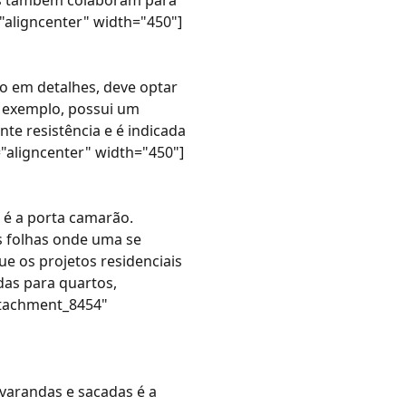
dos também colaboram para
="aligncenter" width="450"]
o em detalhes, deve optar
 exemplo, possui um
nte resistência e é indicada
"aligncenter" width="450"]
 é a
porta camarão
.
s folhas onde uma se
e os projetos residenciais
das para quartos,
attachment_8454"
varandas e sacadas é a