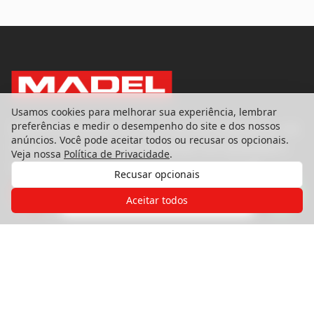
Usamos cookies para melhorar sua experiência, lembrar
preferências e medir o desempenho do site e dos nossos
Referência nacional em pisos, portas e esquadrias. Há
anúncios. Você pode aceitar todos ou recusar os opcionais.
39 anos transformando ambientes com qualidade e
Veja nossa
Política de Privacidade
.
excelência.
Recusar opcionais
Gostaria de receber o contato de um
de nossos especialistas?
Aceitar todos
Produtos
Pisos