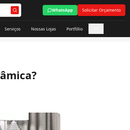
WhatsApp
Solicitar Orçamento
Serviços
Nossas Lojas
Portfólio
Mais opções
râmica?