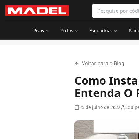
Pular para o conteúdo principal
Pesquisar produtos 
Pisos
Portas
Esquadrias
Pain
Início
Blog
Como Instalar Piso Vinílico Sobre Cerâmica? Ent
Voltar para o Blog
Como Instal
Entenda O 
25 de julho de 2022
Equip