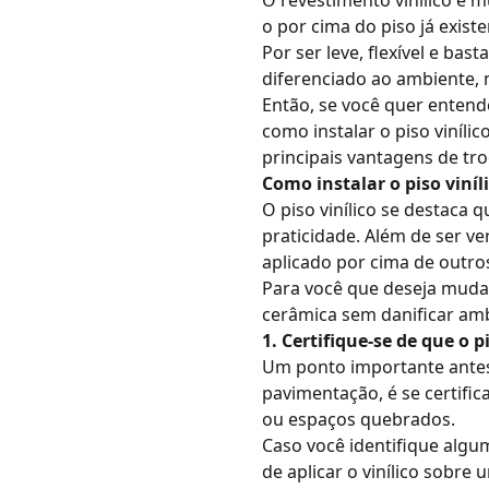
O revestimento vinílico é m
o por cima do piso já exis
Por ser leve, flexível e bast
diferenciado ao ambiente,
Então, se você quer entende
como instalar o
piso vinílic
principais vantagens de tro
Como instalar o piso viníl
O piso vinílico se destaca
praticidade. Além de ser ver
aplicado por cima de outr
Para você que deseja mud
cerâmica sem danificar am
1. Certifique-se de que o
Um ponto importante antes 
pavimentação, é se certifi
ou espaços quebrados.
Caso você identifique algum
de aplicar o vinílico sobre