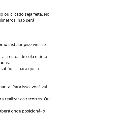
o ou clicado seja feita. No
ilímetros, não será
o instalar piso vinílico
r restos de cola e tinta
zadas.
e sabão — para que a
anta. Para isso, você vai
a realizar os recortes. Ou
saberá onde posicioná-lo