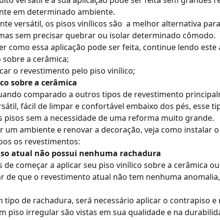
uito versátil e a sua aplicação pode ser feita sem grandes 
tente em determinado ambiente.
ante versátil, os
pisos vinílicos
são a melhor alternativa par
 mas sem precisar quebrar ou isolar determinado cômodo.
r como essa aplicação pode ser feita, continue lendo este a
o
sobre a cerâmica;
car o revestimento pelo piso vinílico;
ico sobre a cerâmica
 quando comparado a outros tipos de revestimento principa
sátil, fácil de limpar e confortável embaixo dos pés, esse t
os
pisos
sem a necessidade de uma
reforma muito grande.
ar um ambiente e
renovar a decoração
, veja como instalar o
bos os revestimentos:
 piso atual não possui nenhuma rachadura
de começar a aplicar seu piso vinílico sobre a cerâmica ou
car de que o revestimento atual não tem nenhuma anomalia
 tipo de rachadura, será necessário aplicar o contrapiso e
 um piso irregular são vistas em sua qualidade e na durabil