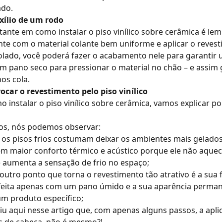
ado.
xílio de um rodo
tante em como instalar o piso vinílico sobre cerâmica é le
te com o material colante bem uniforme e aplicar o reves
colado, você poderá fazer o acabamento nele para garantir
m pano seco para pressionar o material no chão – e assim
os cola.
ocar o revestimento pelo piso vinílico
o instalar o piso vinílico sobre cerâmica, vamos explicar 
cios, nós podemos observar:
 os
pisos frios
costumam deixar os ambientes mais gelados. J
 maior conforto térmico e acústico porque ele não aquec
 aumenta a sensação de frio no espaço;
outro ponto que torna o revestimento tão atrativo é a sua f
feita apenas com um pano úmido e a sua aparência perma
um produto específico;
u aqui nesse artigo que, com apenas alguns passos, a aplic