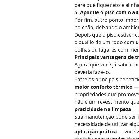
para que fique reto e alinh
5. Aplique o piso com o au
Por fim, outro ponto impor
no chão, deixando o ambien
Depois que o piso estiver 
o auxílio de um rodo com u
bolhas ou lugares com men
Principais vantagens de tr
Agora que você já sabe com
deveria fazê-lo.
Entre os principais benefí
maior conforto térmico
—
propriedades que promovem
não é um revestimento que
praticidade na limpeza
— 
Sua manutenção pode ser 
necessidade de utilizar alg
aplicação prática
— você vi