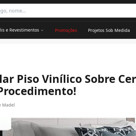
e categorias
éis e Revestimentos
Promoções
Projetos Sob Medida
enda O Procedimento!
ar Piso Vinílico Sobre Ce
Procedimento!
e Madel