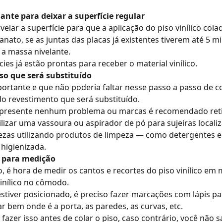
ante para deixar a superfície regular
elar a superfície para que a aplicação do piso vinílico colad
nato, se as juntas das placas já existentes tiverem até 5 m
 a massa nivelante.
ies já estão prontas para receber o material vinílico.
so que será substituído
rtante e que não poderia faltar nesse passo a passo de com
do revestimento que será substituído.
apresente nenhum problema ou marcas é recomendado retira
ilizar uma vassoura ou aspirador de pó para sujeiras locali
rezas utilizando produtos de limpeza — como detergentes 
 higienizada.
co para medição
, é hora de medir os cantos e recortes do piso vinílico em m
vinílico no cômodo.
tiver posicionado, é preciso fazer marcações com lápis par
r bem onde é a porta, as paredes, as curvas, etc.
fazer isso antes de colar o piso, caso contrário, você não 