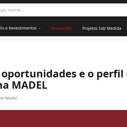
e categorias
éis e Revestimentos
Promoções
Projetos Sob Medida
em aberto na MADEL
oportunidades e o perfil
 na MADEL
pe Madel