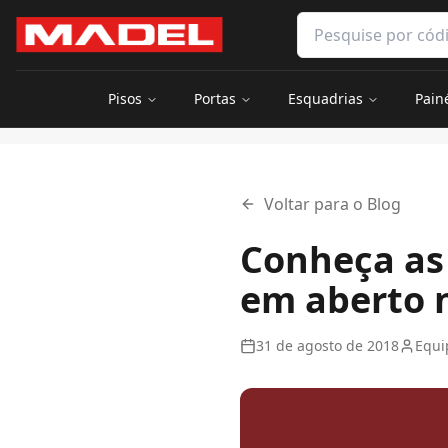
Pular para o conteúdo principal
Pesquisar produtos 
Pisos
Portas
Esquadrias
Pain
Início
Blog
Conheça as oportunidades e o perfil das vagas 
Voltar para o Blog
Conheça as 
em aberto
31 de agosto de 2018
Equi