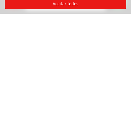
de nossos especialistas?
Aceitar todos
Produtos
Pisos
Portas
Esquadrias
Painéis e Revestimentos
Serviços
Institucional
Sobre a Madel