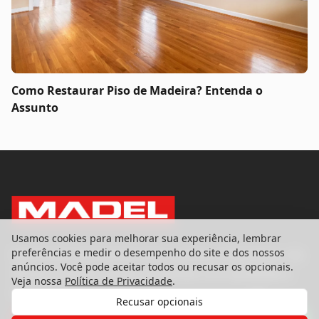
Como Restaurar Piso de Madeira? Entenda o
Assunto
Usamos cookies para melhorar sua experiência, lembrar
preferências e medir o desempenho do site e dos nossos
Referência nacional em pisos, portas e esquadrias. Há
anúncios. Você pode aceitar todos ou recusar os opcionais.
39 anos transformando ambientes com qualidade e
Veja nossa
Política de Privacidade
.
excelência.
Recusar opcionais
Gostaria de receber o contato de um