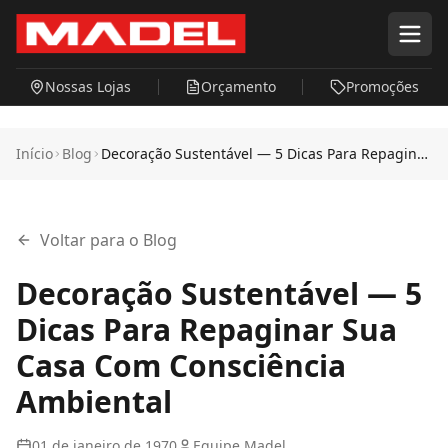
Pular para o conteúdo principal
Nossas Lojas
Orçamento
Promoções
Início
Blog
Decoração Sustentável — 5 Dicas Para Repaginar
Sua Casa Com Consciência Ambiental
Voltar para o Blog
Decoração Sustentável — 5
Dicas Para Repaginar Sua
Casa Com Consciência
Ambiental
01 de janeiro de 1970
Equipe Madel