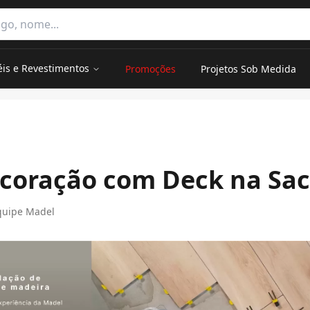
e categorias
éis e Revestimentos
Promoções
Projetos Sob Medida
ecoração com Deck na Sa
quipe Madel