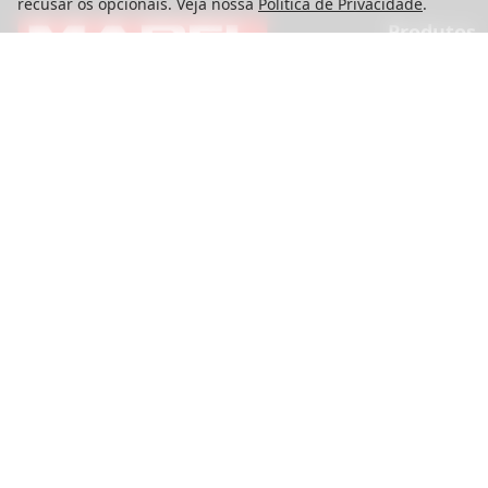
recusar os opcionais. Veja nossa
Política de Privacidade
.
de nossos especialistas?
Produtos
Pisos
Referência nacional em pisos, portas e
Portas
esquadrias. Há 39 anos
transformando ambientes com
Esquadrias
qualidade e excelência.
Painéis e R
Serviços