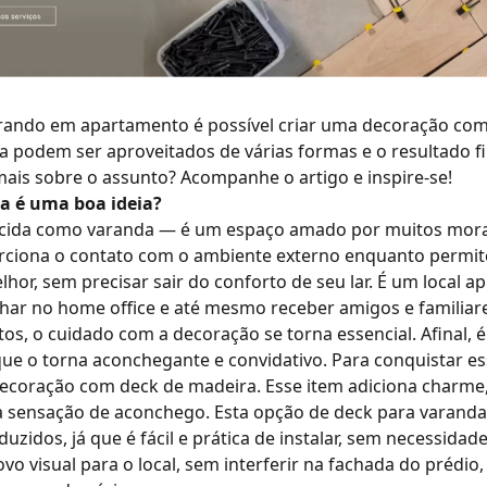
ndo em apartamento é possível criar uma decoração com d
 podem ser aproveitados de várias formas e o resultado fi
ais sobre o assunto? Acompanhe o artigo e inspire-se!
a é uma boa ideia?
ida como varanda — é um espaço amado por muitos mora
rciona o contato com o ambiente externo enquanto permite
hor, sem precisar sair do conforto de seu lar. É um local a
alhar no
home office
e até mesmo receber amigos e familiare
os, o cuidado com a decoração se torna essencial. Afinal,
ue o torna aconchegante e convidativo. Para conquistar es
 decoração com
deck de madeira
. Esse item adiciona charme,
ra a sensação de aconchego. Esta opção de deck para varan
duzidos, já que é fácil e prática de instalar, sem necessida
vo visual para o local, sem interferir na fachada do prédi