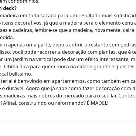
em condomínios.
m deck?
 madeira
em toda sacada para um resultado mais sofisticado
itens decorativos, já que a madeira será o elemento centra
sas e cadeiras, lembre-se que a madeira, novamente, cair
edida.
r em apenas uma parte, depois cobrir o restante com pedra
disso, você pode recorrer a decoração com plantas, que é te
ar um jardim na vertical pode dar um efeito interessante, 
o. Ótima dica para quem mora na cidade grande e quer ter
ocal belíssimo.
aterial é bem-vindo em apartamentos, como também em casa
e e durável. Agora que já sabe como fazer decoração com 
s madeiras mais nobres do mercado para o seu lar. Conte 
! Afinal, construindo ou reformando? É MADEL!