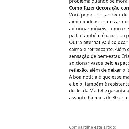
problema quando se mora 
Como fazer decoração co
Você pode colocar deck
de
ainda pode economizar nos 
adicionar móveis, como me
palha também é uma boa p
Outra alternativa é coloca
calmo e refrescante. Além 
sensação de bem-estar. Cri
adicionar vasos pelo espaç
reflexão, além de deixar o l
A boa notícia é que esse m
e belo, também é resistent
decks da
Madel
e garanta a
assunto há mais de 30 anos
Compartilhe este artigo: