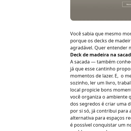
Você sabia que mesmo mora
porque os decks de madeira
agradável. Quer entender m
Deck de madeira na sacad
A sacada — também conhec
já que esse cantinho propo
momentos de lazer. E, o mel
sozinho, ler um livro, trab
local propicie bons moment
você organiza o ambiente q
dos segredos é criar uma
por si só, já contribui pa
alternativa para espaços re
é possível conquistar um no