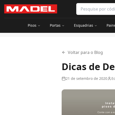
Pular para o conteúdo principal
Pesquisar produtos 
Pisos
Portas
Esquadrias
Pain
Início
Blog
Dicas de Decoração com Deck na Sacada
Voltar para o Blog
Dicas de D
21 de setembro de 2020
E