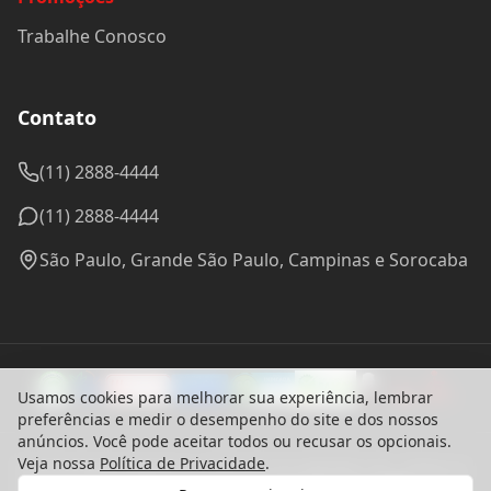
Trabalhe Conosco
Contato
(11) 2888-4444
(11) 2888-4444
São Paulo, Grande São Paulo, Campinas e Sorocaba
Usamos cookies para melhorar sua experiência, lembrar
preferências e medir o desempenho do site e dos nossos
anúncios. Você pode aceitar todos ou recusar os opcionais.
Veja nossa
Política de Privacidade
.
© 2024 Madel Madeiras. CNPJ: 57.314.288/0001-96 - Todos os