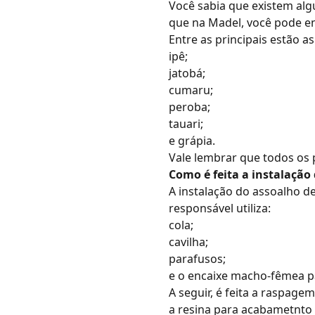
Você sabia que existem a
que na Madel, você pode en
Entre as principais estão a
ipê;
jatobá;
cumaru;
peroba;
tauari;
e grápia.
Vale lembrar que todos os
Como é feita a instalação
A instalação do assoalho de
responsável utiliza:
cola;
cavilha;
parafusos;
e o encaixe macho-fêmea pa
A seguir, é feita a raspage
a resina para acabametnto