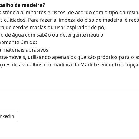
oalho de madeira?
istência a impactos e riscos, de acordo com o tipo da resin
s cuidados. Para fazer a
limpeza do piso de madeira
, é re
ra de cerdas macias ou usar aspirador de pó;
ção de água com sabão ou detergente neutro;
evemente úmido;
u materiais abrasivos;
stra-móveis, utilizando apenas os que são próprios para o 
pções de
assoalhos em madeira da Madel
e encontre a opção
inkedIn