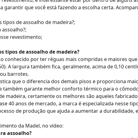
e revestimento, é interessante estar por dentro de alguns 
a garantir que você está fazendo a escolha certa. Acompa
s tipos de assoalho de madeira?;
 assoalho?;
esse revestimento;
os tipos de assoalho de madeira?
so conhecido por ter réguas mais compridas e maiores que
0). A largura também fica, geralmente, acima de 0,10 centí
 ou barrotes.
stica que o diferencia dos demais pisos e proporciona maio
ele também garante melhor conforto térmico para o cômodo
 de madeira, certamente os melhores são aqueles fabricad
se 40 anos de mercado, a marca é especializada nesse tip
esso de produção que ajuda a aumentar a durabilidade, es
timento da Madel, no vídeo:
ra assoalho?