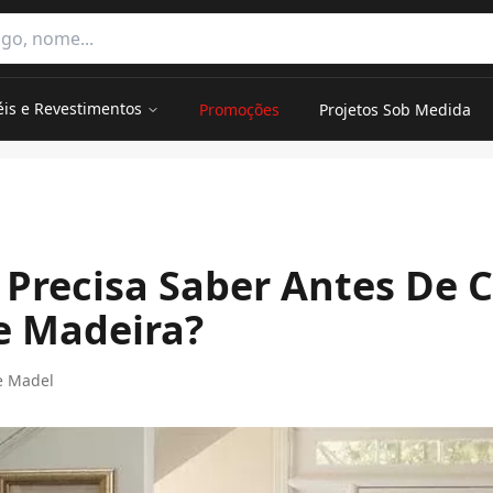
e categorias
éis e Revestimentos
Promoções
Projetos Sob Medida
oalho De Madeira?
 Precisa Saber Antes De 
e Madeira?
e Madel