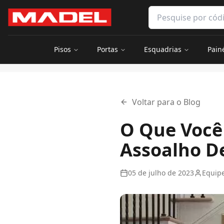
Pular para o conteúdo principal
Pesquisar produtos 
Pisos
Portas
Esquadrias
Pain
Início
Blog
O Que Você Precisa Saber Antes De Comprar Ass
Voltar para o Blog
O Que Você
Assoalho D
05 de julho de 2023
Equip