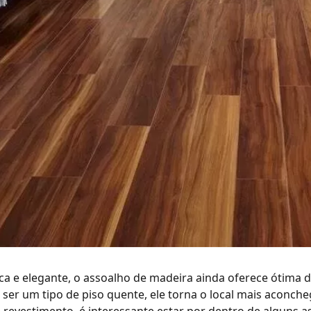
ca e elegante, o
assoalho de madeira
ainda oferece ótima d
r ser um
tipo de piso quente
, ele torna o local mais aconch