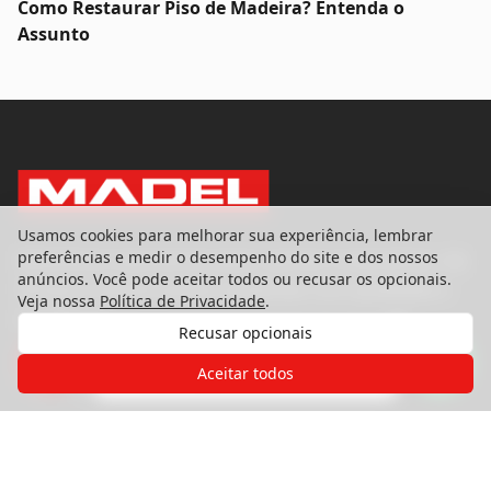
Como Restaurar Piso de Madeira? Entenda o
Assunto
Usamos cookies para melhorar sua experiência, lembrar
preferências e medir o desempenho do site e dos nossos
Referência nacional em pisos, portas e esquadrias. Há
anúncios. Você pode aceitar todos ou recusar os opcionais.
39 anos transformando ambientes com qualidade e
Veja nossa
Política de Privacidade
.
excelência.
Recusar opcionais
Gostaria de receber o contato de um
de nossos especialistas?
Aceitar todos
Produtos