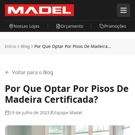
Pular para o conteúdo principal
Nossas Lojas
Orçamento
Promoções
Início
Blog
Por Que Optar Por Pisos De Madeira
Certificada?
Voltar para o Blog
Por Que Optar Por Pisos De
Madeira Certificada?
19 de julho de 2023
Equipe Madel