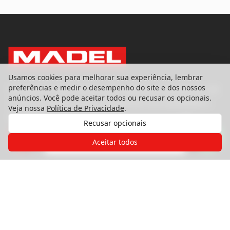
Usamos cookies para melhorar sua experiência, lembrar
preferências e medir o desempenho do site e dos nossos
Referência nacional em pisos, portas e esquadrias. Há
anúncios. Você pode aceitar todos ou recusar os opcionais.
39 anos transformando ambientes com qualidade e
Veja nossa
Política de Privacidade
.
excelência.
Recusar opcionais
Gostaria de receber o contato de um
de nossos especialistas?
Aceitar todos
Produtos
Pisos
Portas