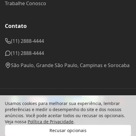
Trabalhe Conosco
Contato
(11) 2888-4444
(11) 2888-4444
São Paulo, Grande São Paulo, Campinas e Sorocaba
Usamos cookies para melhorar sua experiência, lembrar
preferências e medir o desempenho do site e dos nossos
anúncios. Você pode aceitar todos ou recusar os opcionais.
Veja nossa
Política de Privacidade
.
© 2024 Madel Madeiras. CNPJ: 57.314.288/0001-96 - Todos os
direitos reservados.
Recusar opcionais
Desenvolvido com ♥ por
bounceagency
Gostaria de receber o contato de um