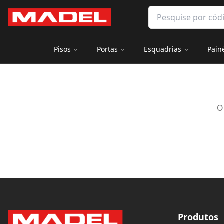
Pular para o conteúdo principal
Pesquisar produtos 
Pisos
Portas
Esquadrias
Pain
O
Produtos