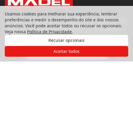
Usamos cookies para melhorar sua experiência, lembrar
preferências e medir o desempenho do site e dos nossos
Referência nacional em pisos, portas e esquadrias. Há
anúncios. Você pode aceitar todos ou recusar os opcionais.
39 anos transformando ambientes com qualidade e
Veja nossa
Política de Privacidade
.
excelência.
Recusar opcionais
Gostaria de receber o contato de um
de nossos especialistas?
Aceitar todos
Produtos
Pisos
Portas
Esquadrias
Painéis e Revestimentos