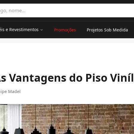
e categorias
éis e Revestimentos
Promoções
Projetos Sob Medida
s Vantagens do Piso Viníl
ipe Madel