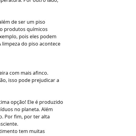
mperatura. Por outro lado,
, além de ser um
piso
do produtos químicos
 exemplo, pois eles podem
A
limpeza do piso
acontece
ira com mais afinco.
ão, isso pode prejudicar a
tima opção! Ele é produzido
síduos no planeta.
Além
o.
Por fim, por ter alta
sciente.
stimento tem muitas