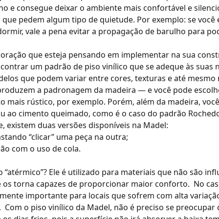
ho e consegue deixar o ambiente mais confortável e silenci
 que pedem algum tipo de quietude. Por exemplo: se voc
dormir, vale a pena evitar a propagação de barulho para po
ecoração que esteja pensando em implementar na sua const
ontrar um padrão de piso vinílico que se adeque às suas n
elos que podem variar entre cores, texturas e até mesmo
eproduzem a padronagem da madeira — e você pode escolhe
o mais rústico, por exemplo. Porém, além da madeira, você
ou ao cimento queimado, como é o caso do
padrão Roched
, existem duas versões disponíveis na Madel:
 bastando “clicar” uma peça na outra;
ação com o uso de cola.
o “atérmico”? Ele é utilizado para materiais que não são inf
 os torna capazes de proporcionar maior conforto.
No cas
mente importante para locais que sofrem com alta variaçã
.
Com o piso vinílico da Madel, não é preciso se preocupar