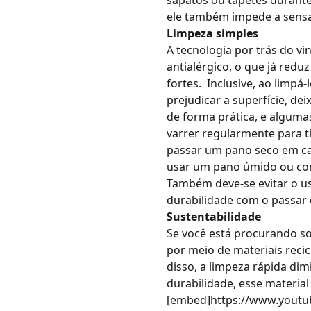
sapatos ou tapetes durante 
ele também impede a sensa
Limpeza simples
A tecnologia por trás do v
antialérgico
, o que já red
fortes.
Inclusive, ao limpá
prejudicar a superfície, 
de forma prática, e alguma
varrer regularmente para ti
passar um pano seco em cas
usar um pano úmido ou com
Também deve-se evitar o us
durabilidade com o passar
Sustentabilidade
Se você está procurando so
por meio de materiais reci
disso, a limpeza rápida di
durabilidade, esse materia
[embed]https://www.youtu