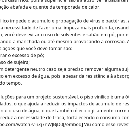
os dias frios, pois a superfície não irá absorver a baixa te
ção abafada e quente da temporada de calor.
inílico impede o acúmulo e propagação de vírus e bactérias
uz a necessidade de fazer uma limpeza mais profunda, usan
-lo, você deve evitar o uso de solventes e sabão em pó, por
deixando-a manchada ou até mesmo provocando a corrosão.
s ações que você deve tomar são:
rar o excesso de pó;
o de sujeira;
 detergente neutro caso seja preciso remover alguma suje
o em excesso de água, pois, apesar da resistência à absorç
 do tempo.
luções para um projeto sustentável, o piso vinílico é uma ó
clados, o que ajuda a reduzir os impactos de acúmulo de re
minui o uso de água, o que também é ecologicamente corret
l reduz a necessidade de troca, fortalecendo o consumo con
be.com/watch?v=iZj7nWJBjD0[/embed]
Viu como esse reve