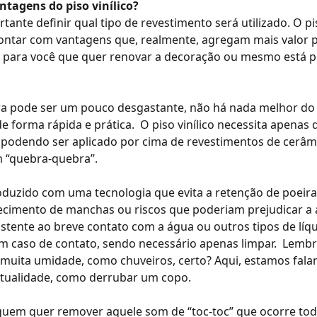
ntagens do piso vinílico?
rtante definir qual tipo de revestimento será utilizado. O
pi
ontar com vantagens que, realmente, agregam mais valor 
 para você que quer
renovar a decoração
ou mesmo está p
 pode ser um pouco desgastante, não há nada melhor do 
e forma rápida e prática.
O piso vinílico necessita apena
o, podendo ser aplicado por cima de revestimentos de cerâ
m “quebra-quebra”.
roduzido com uma tecnologia que evita a retenção de poeira
cimento de manchas ou riscos que poderiam prejudicar a a
sistente ao breve contato com a água ou outros tipos de lí
 em caso de contato, sendo necessário apenas limpar.
Lembr
 muita umidade, como chuveiros, certo? Aqui, estamos fala
tualidade, como derrubar um copo.
ra quem quer remover aquele som de “toc-toc” que ocorre t