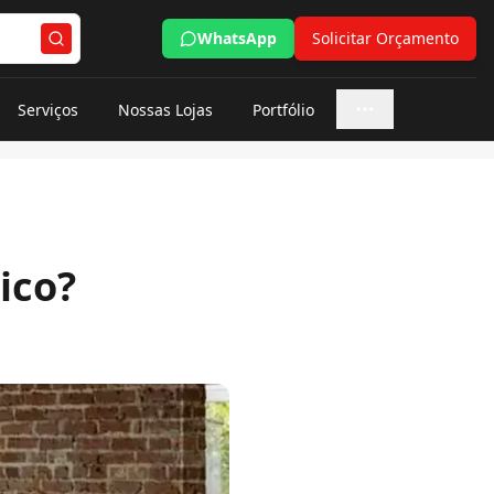
WhatsApp
Solicitar Orçamento
Serviços
Nossas Lojas
Portfólio
Mais opções
ico?