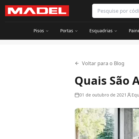
Pular para o conteúdo principal
Pesquisar produtos 
Pisos
Portas
Esquadrias
Pain
Início
Blog
Quais São As Vantagens do Piso Vinílico?
Voltar para o Blog
Quais São A
01 de outubro de 2021
Equ