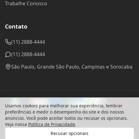
Trabalhe Conosco
Contato
(11) 2888-4444
(11) 2888-4444
São Paulo, Grande São Paulo, Campinas e Sorocaba
Usamos cookies para melhorar sua experiência, lembrar
preferências e medir o desempenho do site e dos nossos
anúncios. Você pode aceitar todos ou recusar os opcionais.
Veja nossa
Política de Privacidade
.
© 2024 Madel Madeiras. CNPJ: 57.314.288/0001-96 - Todos os
direitos reservados.
Recusar opcionais
Desenvolvido com ♥ por
bounceagency
Gostaria de receber o contato de um