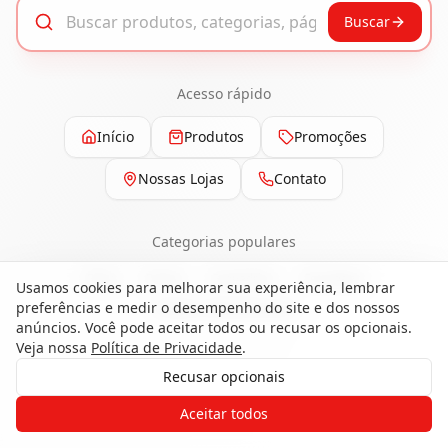
Buscar
Acesso rápido
Início
Produtos
Promoções
Nossas Lojas
Contato
Categorias populares
Pisos
Portas
Esquadrias
Ferragens
Usamos cookies para melhorar sua experiência, lembrar
preferências e medir o desempenho do site e dos nossos
Painéis e Revestimentos
anúncios. Você pode aceitar todos ou recusar os opcionais.
Veja nossa
Política de Privacidade
.
Recusar opcionais
Gostaria de receber o contato de um
Aceitar todos
de nossos especialistas?