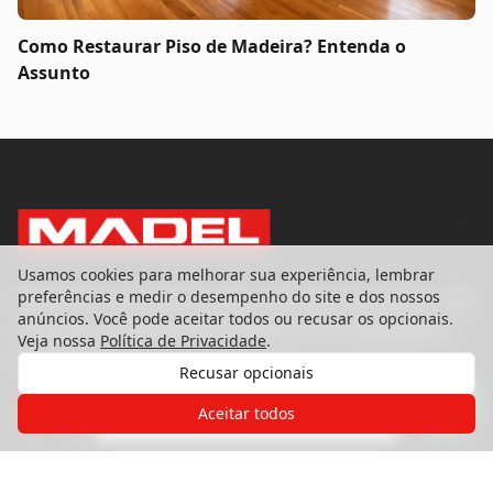
Como Restaurar Piso de Madeira? Entenda o
Assunto
Usamos cookies para melhorar sua experiência, lembrar
preferências e medir o desempenho do site e dos nossos
Referência nacional em pisos, portas e esquadrias. Há
anúncios. Você pode aceitar todos ou recusar os opcionais.
39 anos transformando ambientes com qualidade e
Veja nossa
Política de Privacidade
.
excelência.
Recusar opcionais
Gostaria de receber o contato de um
de nossos especialistas?
Aceitar todos