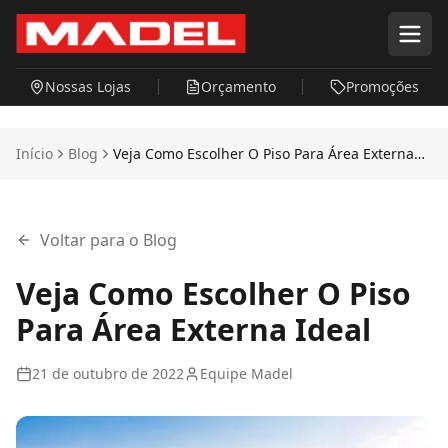
Pular para o conteúdo principal
Nossas Lojas
Orçamento
Promoções
Início
Blog
Veja Como Escolher O Piso Para Área Externa
Ideal
Voltar para o Blog
Veja Como Escolher O Piso
Para Área Externa Ideal
21 de outubro de 2022
Equipe Madel