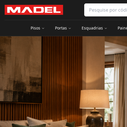
Pular para o conteúdo principal
Pesquisar produtos 
Pisos
Portas
Esquadrias
Pain