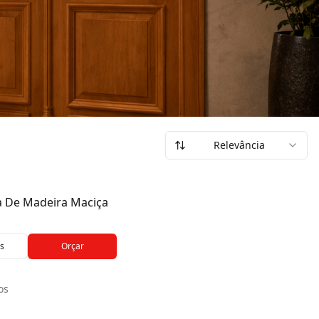
Relevância
a De Madeira Maciça
s
Orçar
os