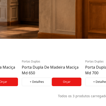
s
 amplitude em
Portas Duplas
Portas Duplas
tificadas,
a Maciça
Porta Dupla De Madeira Maciça
Porta Dupl
a durabilidade e
Md 650
Md 700
 um verdadeiro
Orçar
+ Detalhes
Orçar
+ Detalhe
Todos os
3
produtos carregad