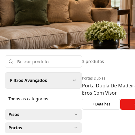
Portas Dupla
3 produtos
Início
Portas Duplas
As portas duplas unem imponência, sofisticação e
Portas Duplas
Filtros Avançados
cada detalhe. Produzidas com madeiras nobres cer
Porta Dupla De Madeir
valorizam a entrada com acabamento elegante, alt
Eros Com Visor
um visual marcante que transforma a fachada em
Todas as categorias
cartão de visitas.
+ Detalhes
Pisos
Portas