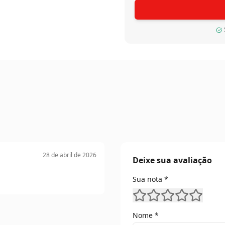
padrão.
Seu acabamento sofistica
concreto, pedra natural,
O Deck de Madeira Maciça
para quem busca sofisticaç
ambientes externos.
28 de abril de 2026
Deixe sua avaliação
Sua nota *
Nome *