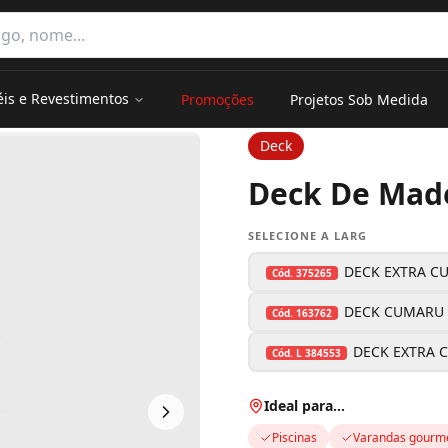
e categorias
éis e Revestimentos
Promoções
Projetos Sob Medida
Deck
Deck De Made
SELECIONE A LARG
DECK EXTRA CU
Cód.
375265
DECK CUMARU 
Cód.
163762
DECK EXTRA C
Cód.
L 384553
Ideal para…
Piscinas
Varandas gourm