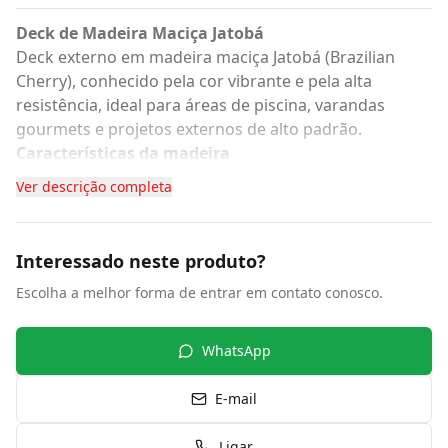
Deck de Madeira Maciça Jatobá
Deck externo em madeira maciça Jatobá (Brazilian
Cherry), conhecido pela cor vibrante e pela alta
resistência, ideal para áreas de piscina, varandas
gourmets e projetos externos de alto padrão.
Características da madeira
Tom que evolui do bronze-alaranjado para um
Ver descrição completa
castanho-avermelhado profundo com a exposição ao
sol
Uma das madeiras mais duras e densas das Américas,
Interessado neste produto?
com alta resistência a riscos e impactos
Escolha a melhor forma de entrar em contato conosco.
Resistência natural a cupins, brocas e fungos
Acabamento
Superfície lisa e aplainada, sem frisos ou ranhuras
WhatsApp
Toque confortável para caminhar descalço
Facilita a limpeza, pois não acumula poeira, folhas ou
E-mail
resíduos
Instalação
Ligar