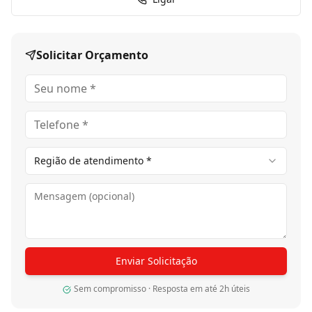
Fixado sobre estrutura de barrotes de madeira,
permitindo escoamento de água e ventilação
Pode ser instalado com parafusos aparentes ou
Solicitar Orçamento
sistema de fixação oculta (clipes)
Recebe aplicação de Stain (impregnante), que protege
contra UV e umidade sem risco de descascar
Vantagens
Boa estabilidade térmica, mantendo-se agradável ao
toque mesmo em dias quentes (diferente de pisos
Região de atendimento *
cimentícios ou sintéticos)
Durabilidade de décadas quando bem mantido
Se perder a cor com o tempo, pode ser restaurado
com lixamento leve e nova aplicação de Stain
Indicado para:
bordas de piscina, varandas gourmets,
terraços, jardins e fachadas.
Enviar Solicitação
Manutenção
Limpeza com água e sabão neutro, usando vassoura
Sem compromisso · Resposta em até 2h úteis
de cerdas macias