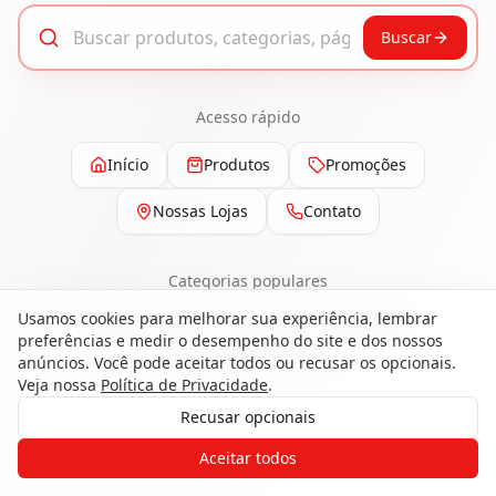
Buscar
Acesso rápido
Início
Produtos
Promoções
Nossas Lojas
Contato
Categorias populares
Usamos cookies para melhorar sua experiência, lembrar
Pisos
Portas
Esquadrias
Ferragens
preferências e medir o desempenho do site e dos nossos
Painéis e Revestimentos
anúncios. Você pode aceitar todos ou recusar os opcionais.
Veja nossa
Política de Privacidade
.
Recusar opcionais
Gostaria de receber o contato de um
Aceitar todos
de nossos especialistas?