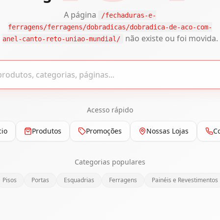
A página
/fechaduras-e-
ferragens/ferragens/dobradicas/dobradica-de-aco-com-
não existe ou foi movida.
anel-canto-reto-uniao-mundial/
Acesso rápido
cio
Produtos
Promoções
Nossas Lojas
C
Categorias populares
Pisos
Portas
Esquadrias
Ferragens
Painéis e Revestimentos