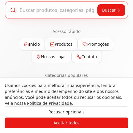
Buscar
Acesso rápido
Início
Produtos
Promoções
Nossas Lojas
Contato
Categorias populares
Usamos cookies para melhorar sua experiência, lembrar
Pisos
Portas
Esquadrias
Ferragens
preferências e medir o desempenho do site e dos nossos
Painéis e Revestimentos
anúncios. Você pode aceitar todos ou recusar os opcionais.
Veja nossa
Política de Privacidade
.
Recusar opcionais
Gostaria de receber o contato de um
Aceitar todos
de nossos especialistas?