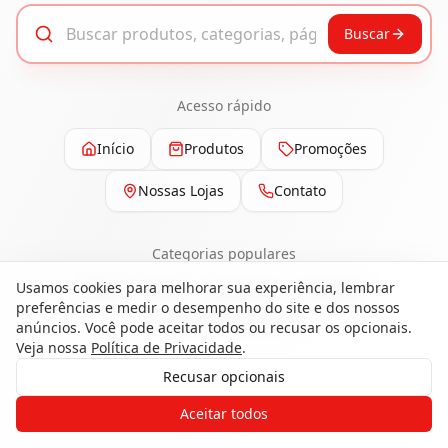
Buscar
Acesso rápido
Início
Produtos
Promoções
Nossas Lojas
Contato
Categorias populares
Usamos cookies para melhorar sua experiência, lembrar
Pisos
Portas
Esquadrias
Ferragens
preferências e medir o desempenho do site e dos nossos
Painéis e Revestimentos
anúncios. Você pode aceitar todos ou recusar os opcionais.
Veja nossa
Política de Privacidade
.
Recusar opcionais
Gostaria de receber o contato de um
Aceitar todos
de nossos especialistas?