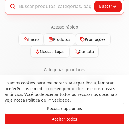
Buscar
Acesso rápido
Início
Produtos
Promoções
Nossas Lojas
Contato
Categorias populares
Pisos
Portas
Esquadrias
Ferragens
Usamos cookies para melhorar sua experiência, lembrar
preferências e medir o desempenho do site e dos nossos
Painéis e Revestimentos
anúncios. Você pode aceitar todos ou recusar os opcionais.
Veja nossa
Política de Privacidade
.
Recusar opcionais
Gostaria de receber o contato de um
Aceitar todos
de nossos especialistas?