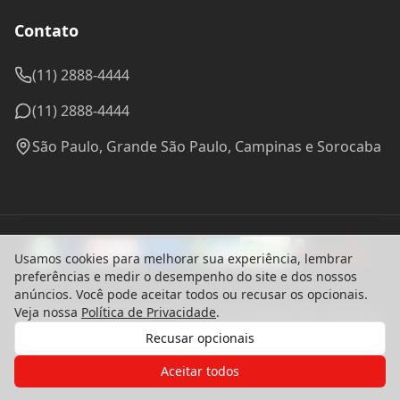
Contato
(11) 2888-4444
(11) 2888-4444
São Paulo, Grande São Paulo, Campinas e Sorocaba
Usamos cookies para melhorar sua experiência, lembrar
preferências e medir o desempenho do site e dos nossos
anúncios. Você pode aceitar todos ou recusar os opcionais.
Veja nossa
Política de Privacidade
.
© 2024 Madel Madeiras. CNPJ: 57.314.288/0001-96 - Todos os
direitos reservados.
Recusar opcionais
Desenvolvido com ♥ por
bounceagency
Gostaria de receber o contato de um
Política de Privacidade
Aceitar todos
Termos de Uso
de nossos especialistas?