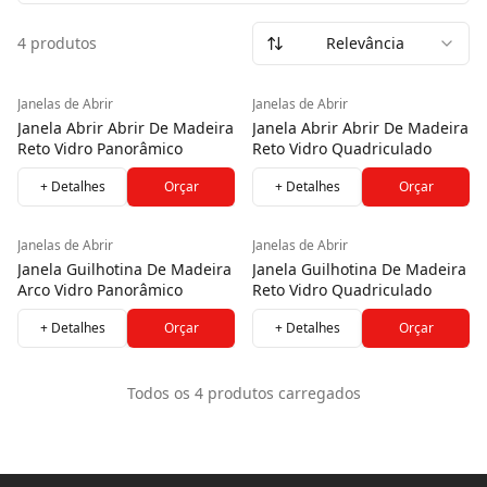
Unem charme clássico, ventilação eficiente e excelente
4 produtos
Relevância
entrada de luz natural. Versáteis e elegantes, valorizam
fachadas e ambientes internos, oferecendo praticidade no
dia a dia, vedação eficiente e um acabamento que
Janelas de Abrir
Janelas de Abrir
transforma qualquer espaço.
Janela Abrir Abrir De Madeira
Janela Abrir Abrir De Madeira
Reto Vidro Panorâmico
Reto Vidro Quadriculado
+ Detalhes
Orçar
+ Detalhes
Orçar
Janelas de Abrir
Janelas de Abrir
Janela Guilhotina De Madeira
Janela Guilhotina De Madeira
Arco Vidro Panorâmico
Reto Vidro Quadriculado
+ Detalhes
Orçar
+ Detalhes
Orçar
Todos os
4
produtos carregados