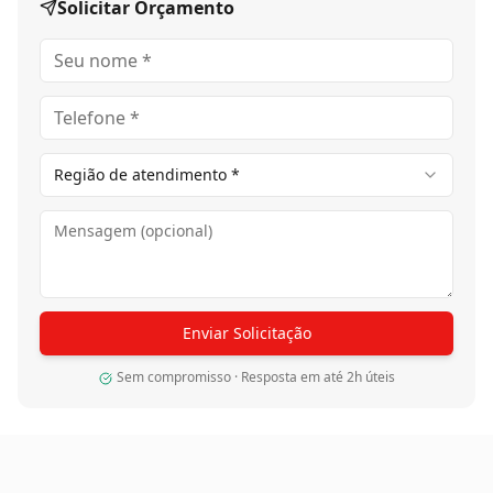
sensação ao caminhar.
Solicitar Orçamento
Tecnologia e acabamento premium
O Piso Pronto de Madeira Maciça Jatobá possui
encaixe macho e fêmea nas quatro laterais (TG4),
proporcionando melhor alinhamento, estabilidade e
acabamento refinado durante a instalação.
Seu acabamento industrializado premium conta com 9
Região de atendimento *
camadas de proteção, sendo 7 camadas de verniz de
alta resistência e 2 camadas de óxido de alumínio,
oferecendo elevada durabilidade, excelente resistência
ao desgaste e maior preservação da beleza natural da
madeira.
O sistema pronto para instalação proporciona
Enviar Solicitação
praticidade, acabamento uniforme e excelente
desempenho para ambientes residenciais e comerciais
Sem compromisso · Resposta em até 2h úteis
de alto padrão.
Estética
Tons que vão do castanho-claro ao bronze-alaranjado,
amadurecendo para um castanho-avermelhado