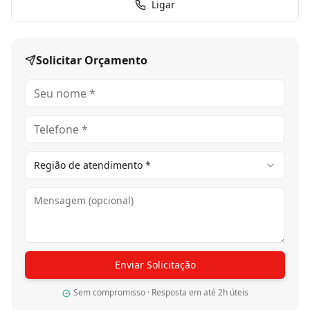
Ligar
criando interiores elegantes e arquitetonicamente
valorizados.
Além do forte apelo estético, a madeira natural
oferece excelente conforto térmico e sensação
Solicitar Orçamento
agradável ao caminhar.
Tecnologia e acabamento premium
O Piso Pronto de Madeira Maciça Sucupira possui
encaixe macho e fêmea nas quatro laterais (TG4),
proporcionando melhor alinhamento, estabilidade e
acabamento refinado durante a instalação.
Região de atendimento *
Seu acabamento industrializado premium conta com 9
camadas de proteção, sendo 7 camadas de verniz de
alta resistência e 2 camadas de óxido de alumínio,
oferecendo elevada durabilidade, excelente resistência
ao desgaste e maior preservação da beleza natural da
madeira.
Enviar Solicitação
O sistema pronto para instalação proporciona
praticidade, acabamento uniforme e excelente
Sem compromisso · Resposta em até 2h úteis
desempenho para ambientes residenciais e comerciais