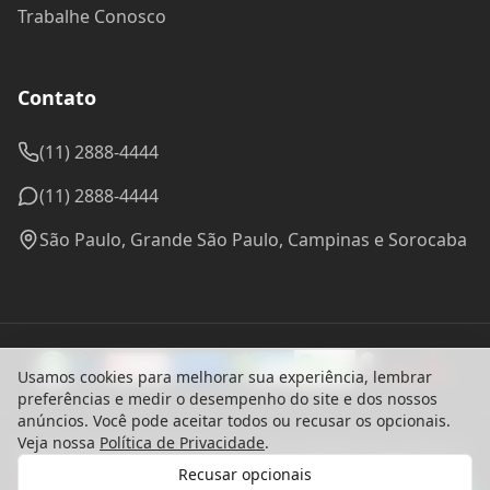
Trabalhe Conosco
Contato
(11) 2888-4444
(11) 2888-4444
São Paulo, Grande São Paulo, Campinas e Sorocaba
Usamos cookies para melhorar sua experiência, lembrar
preferências e medir o desempenho do site e dos nossos
anúncios. Você pode aceitar todos ou recusar os opcionais.
Veja nossa
Política de Privacidade
.
© 2024 Madel Madeiras. CNPJ: 57.314.288/0001-96 - Todos os
direitos reservados.
Recusar opcionais