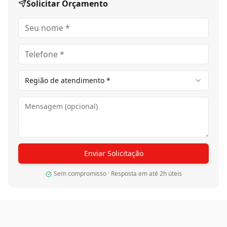
agradável ao caminhar, criando ambientes mais
Solicitar Orçamento
aconchegantes e valorizados.
Tecnologia e acabamento premium
O Piso Pronto de Madeira Maciça Ipê possui encaixe
macho e fêmea nas quatro laterais (TG4),
proporcionando melhor alinhamento, estabilidade e
acabamento refinado durante a instalação.
Região de atendimento *
Seu acabamento industrializado premium conta com 9
camadas de proteção, sendo 7 camadas de verniz de
alta resistência e 2 camadas de óxido de alumínio,
oferecendo elevada durabilidade, excelente resistência
ao desgaste e maior preservação da beleza natural da
madeira.
Enviar Solicitação
O sistema pronto para instalação proporciona
praticidade, acabamento uniforme e excelente
Sem compromisso · Resposta em até 2h úteis
desempenho para ambientes residenciais e comerciais
de alto padrão.
Estética
Tons profundos, do castanho-oliva ao marrom-escuro,