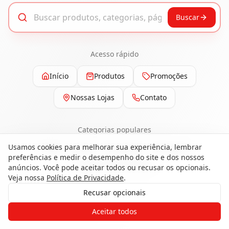
Buscar
Acesso rápido
Início
Produtos
Promoções
Nossas Lojas
Contato
Categorias populares
Usamos cookies para melhorar sua experiência, lembrar
Pisos
Portas
Esquadrias
Ferragens
preferências e medir o desempenho do site e dos nossos
Painéis e Revestimentos
anúncios. Você pode aceitar todos ou recusar os opcionais.
Veja nossa
Política de Privacidade
.
Recusar opcionais
Gostaria de receber o contato de um
Aceitar todos
de nossos especialistas?