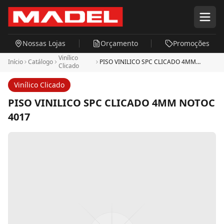
Pular para o conteúdo principal
Nossas Lojas
Orçamento
Promoções
Vinílico
Início
Catálogo
PISO VINILICO SPC CLICADO 4MM
Clicado
NOTOC 4017
Vinílico Clicado
PISO VINILICO SPC CLICADO 4MM NOTOC
4017