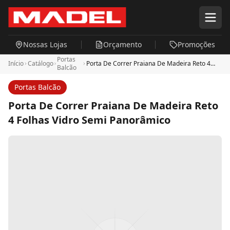
Pular para o conteúdo principal
Nossas Lojas
Orçamento
Promoções
Portas
Início
Catálogo
Porta De Correr Praiana De Madeira Reto 4
Balcão
Folhas Vidro Semi Panorâmico
Portas Balcão
Porta De Correr Praiana De Madeira Reto
4 Folhas Vidro Semi Panorâmico
Descrição