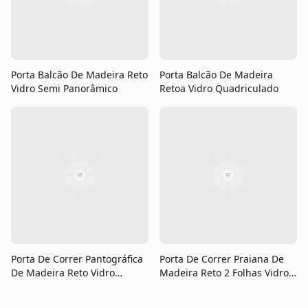
Porta De Correr Pantográfica
Porta De Correr Praiana De
De Madeira Reto Vidro
Madeira Reto 2 Folhas Vidro
Quadriculado
Quadriculado
Referência nacional em pisos, portas e esquadrias. Há
39 anos transformando ambientes com qualidade e
excelência.
Produtos