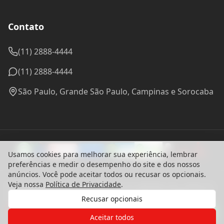
© 2024 Madel Madeiras. CNPJ: 57.314.288/0001-96 - Todos os
direitos reservados.
Desenvolvido com ♥ por
bounceagency
Política de Privacidade
Termos de Uso
Usamos cookies para melhorar sua experiência, lembrar
preferências e medir o desempenho do site e dos nossos
anúncios. Você pode aceitar todos ou recusar os opcionais.
Veja nossa
Política de Privacidade
.
Recusar opcionais
Gostaria de receber o contato de um
de nossos especialistas?
Aceitar todos