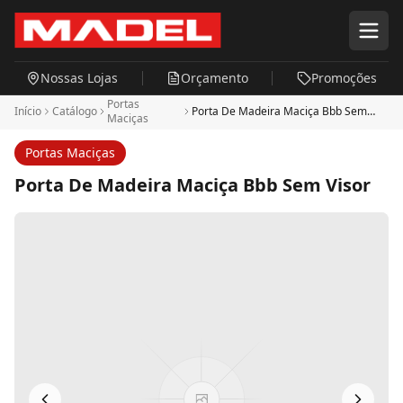
Pular para o conteúdo principal
Nossas Lojas
Orçamento
Promoções
Portas
Início
Catálogo
Porta De Madeira Maciça Bbb Sem
Maciças
Visor
Portas Maciças
Porta De Madeira Maciça Bbb Sem Visor