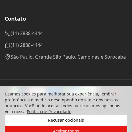
Contato
(11) 2888-4444
(11) 2888-4444
São Paulo, Grande São Paulo, Campinas e Sorocaba
Usamos cookies para melhorar sua experiência, lembrar
preferências e medir o desempenho do site e dos nossos
anúncios. Você pode aceitar todos ou recusar os opcionais.
Veja nossa
Política de Privacidade
.
© 2024 Madel Madeiras. CNPJ: 57.314.288/0001-96 - Todos os
direitos reservados.
Recusar opcionais
Desenvolvido com ♥ por
bounceagency
Gostaria de receber o contato de um
Política de Privacidade
de nossos especialistas?
Aceitar todos
Termos de Uso