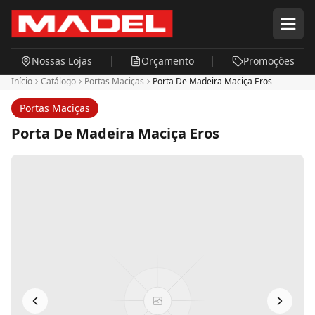
Pular para o conteúdo principal
Nossas Lojas
Orçamento
Promoções
Início
Catálogo
Portas Maciças
Porta De Madeira Maciça Eros
Portas Maciças
Porta De Madeira Maciça Eros