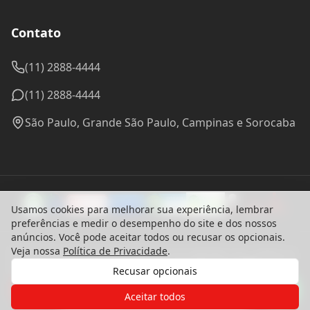
Contato
(11) 2888-4444
(11) 2888-4444
São Paulo, Grande São Paulo, Campinas e Sorocaba
Usamos cookies para melhorar sua experiência, lembrar
preferências e medir o desempenho do site e dos nossos
anúncios. Você pode aceitar todos ou recusar os opcionais.
Veja nossa
Política de Privacidade
.
© 2024 Madel Madeiras. CNPJ: 57.314.288/0001-96 - Todos os
direitos reservados.
Recusar opcionais
Desenvolvido com ♥ por
bounceagency
Gostaria de receber o contato de um
Política de Privacidade
de nossos especialistas?
Aceitar todos
Termos de Uso