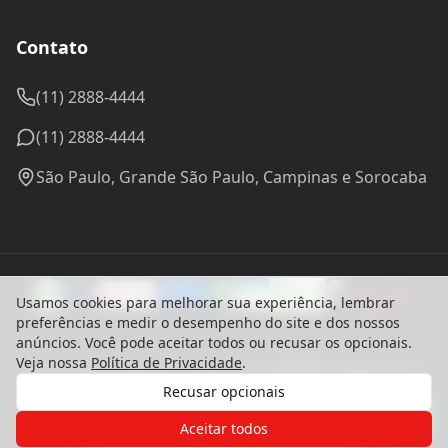
Contato
(11) 2888-4444
(11) 2888-4444
São Paulo, Grande São Paulo, Campinas e Sorocaba
Usamos cookies para melhorar sua experiência, lembrar
preferências e medir o desempenho do site e dos nossos
anúncios. Você pode aceitar todos ou recusar os opcionais.
Veja nossa
Política de Privacidade
.
© 2024 Madel Madeiras. CNPJ: 57.314.288/0001-96 - Todos os
direitos reservados.
Recusar opcionais
Desenvolvido com ♥ por
bounceagency
Gostaria de receber o contato de um
Política de Privacidade
de nossos especialistas?
Aceitar todos
Termos de Uso