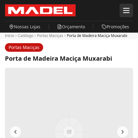
Pular para o conteúdo principal
Nossas Lojas
Orçamento
Promoções
Início
Catálogo
Portas Maciças
Porta de Madeira Maciça Muxarabi
Portas Maciças
Porta de Madeira Maciça Muxarabi