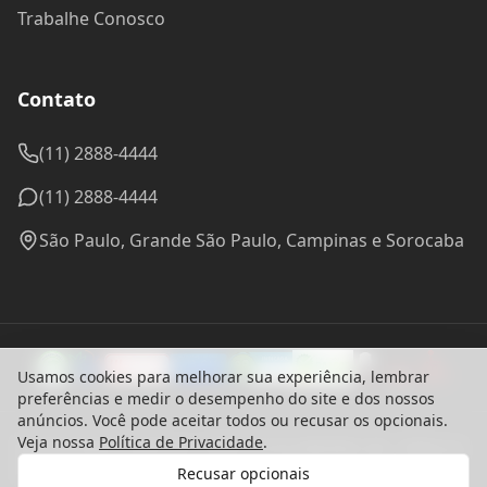
Trabalhe Conosco
Contato
(11) 2888-4444
(11) 2888-4444
São Paulo, Grande São Paulo, Campinas e Sorocaba
Usamos cookies para melhorar sua experiência, lembrar
preferências e medir o desempenho do site e dos nossos
anúncios. Você pode aceitar todos ou recusar os opcionais.
Veja nossa
Política de Privacidade
.
© 2024 Madel Madeiras. CNPJ: 57.314.288/0001-96 - Todos os
direitos reservados.
Recusar opcionais