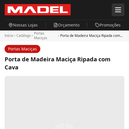
Pular para o conteúdo principal
Nossas Lojas
Orçamento
Promoções
Portas
Início
Catálogo
Porta de Madeira Maciça Ripada com
Maciças
Cava
Portas Maciças
Porta de Madeira Maciça Ripada com
Cava