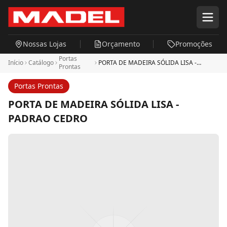
Pular para o conteúdo principal
Nossas Lojas
Orçamento
Promoções
Portas
Início
Catálogo
PORTA DE MADEIRA SÓLIDA LISA -
Prontas
PADRAO CEDRO
Portas Prontas
PORTA DE MADEIRA SÓLIDA LISA -
PADRAO CEDRO