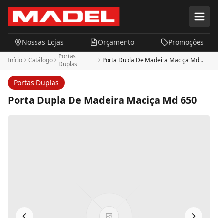
Pular para o conteúdo principal
Nossas Lojas
Orçamento
Promoções
Portas
Início
Catálogo
Porta Dupla De Madeira Maciça Md
Duplas
650
Portas Duplas
Porta Dupla De Madeira Maciça Md 650