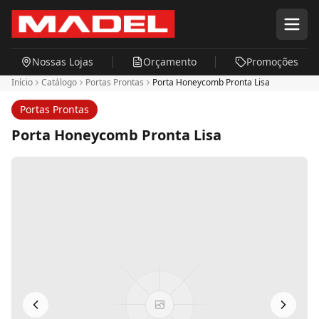
Pular para o conteúdo principal
Nossas Lojas
Orçamento
Promoções
Início
Catálogo
Portas Prontas
Porta Honeycomb Pronta Lisa
Portas Prontas
Porta Honeycomb Pronta Lisa