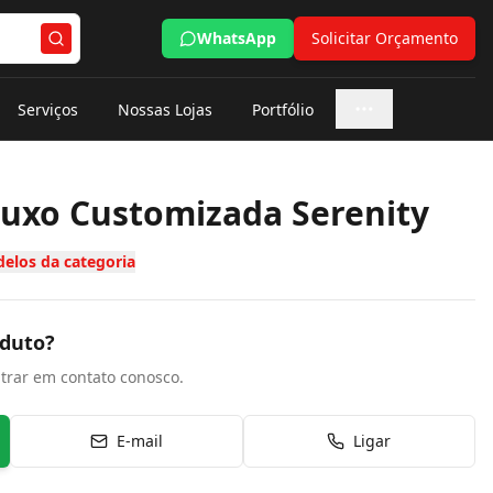
WhatsApp
Solicitar Orçamento
Serviços
Nossas Lojas
Portfólio
Mais opções
Luxo Customizada Serenity
elos da categoria
oduto?
trar em contato conosco.
E-mail
Ligar