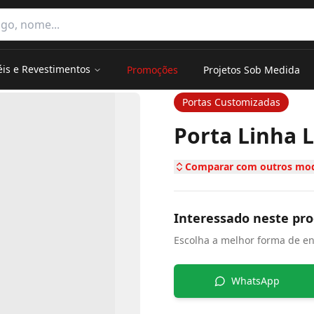
e categorias
éis e Revestimentos
Promoções
Projetos Sob Medida
nity
Portas Customizadas
Porta Linha 
Comparar com outros mod
Interessado neste pr
Escolha a melhor forma de en
WhatsApp