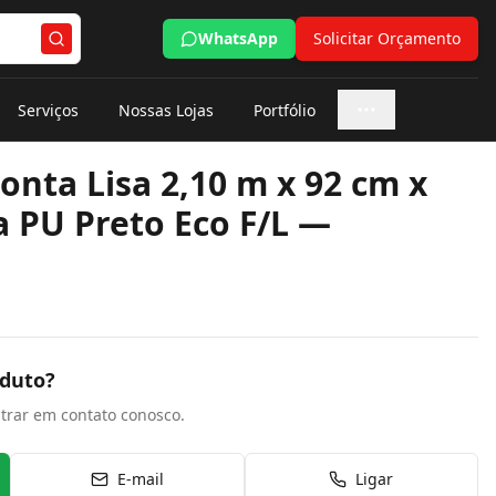
WhatsApp
Solicitar Orçamento
Serviços
Nossas Lojas
Portfólio
Mais opções
onta Lisa 2,10 m x 92 cm x
a PU Preto Eco F/L —
oduto?
trar em contato conosco.
E-mail
Ligar