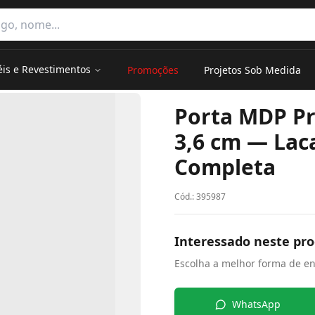
e categorias
éis e Revestimentos
Promoções
Projetos Sob Medida
 Preto Eco F/L — Completa
Porta MDP Pr
3,6 cm — Lac
Completa
Cód.:
395987
Interessado neste pr
Escolha a melhor forma de en
WhatsApp