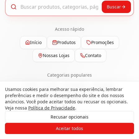
Buscar
Acesso rápido
Início
Produtos
Promoções
Nossas Lojas
Contato
Categorias populares
Pisos
Portas
Esquadrias
Ferragens
Usamos cookies para melhorar sua experiência, lembrar
preferências e medir o desempenho do site e dos nossos
Painéis e Revestimentos
anúncios. Você pode aceitar todos ou recusar os opcionais.
Veja nossa
Política de Privacidade
.
Recusar opcionais
Gostaria de receber o contato de um
Aceitar todos
de nossos especialistas?